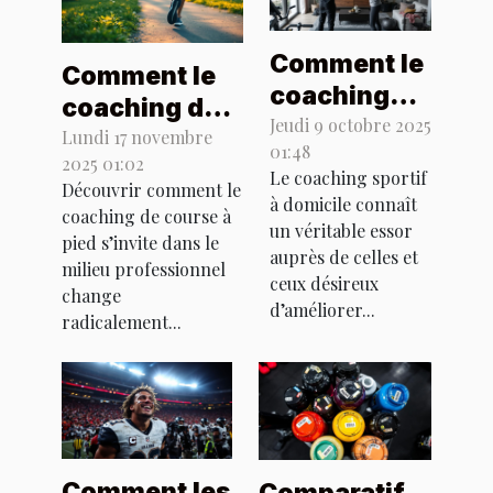
Comment le
Comment le
coaching
coaching de
sportif à
Jeudi 9 octobre 2025
course à pied
Lundi 17 novembre
01:48
domicile
2025 01:02
transforme-
Le coaching sportif
transforme-
Découvrir comment le
t-il le milieu
à domicile connaît
coaching de course à
t-il votre
un véritable essor
professionnel
pied s’invite dans le
quotidien ?
auprès de celles et
?
milieu professionnel
ceux désireux
change
d’améliorer...
radicalement...
Comment les