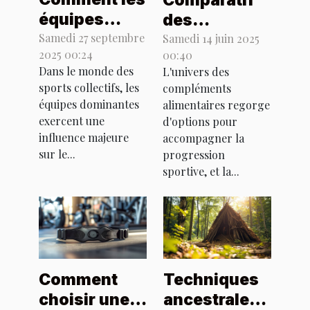
Comparatif
équipes
des
dominantes
Samedi 27 septembre
différents
Samedi 14 juin 2025
2025 00:24
00:40
influencent-
types de
Dans le monde des
L'univers des
elles les
whey pour
sports collectifs, les
compléments
stratégies en
optimiser
équipes dominantes
alimentaires regorge
sports
votre
exercent une
d'options pour
collectifs ?
influence majeure
entraînement
accompagner la
sur le...
progression
sportive, et la...
Comment
Techniques
choisir une
ancestrales