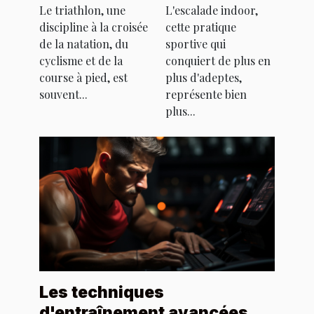
Le triathlon, une
L'escalade indoor,
mentale et
bien-être
discipline à la croisée
cette pratique
physique
de la natation, du
sportive qui
cyclisme et de la
conquiert de plus en
course à pied, est
plus d'adeptes,
souvent...
représente bien
plus...
Les techniques
d'entraînement avancées