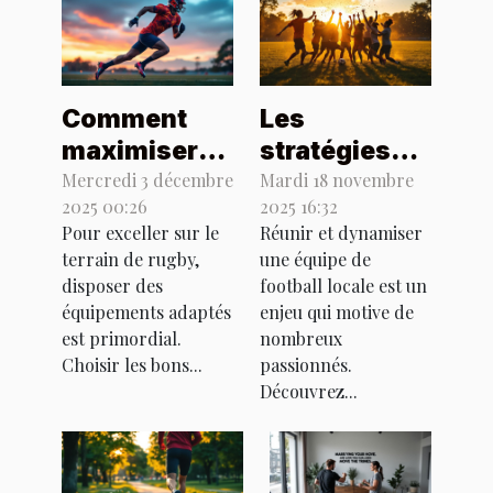
Comment
Les
maximiser
stratégies
votre
réussies
Mercredi 3 décembre
Mardi 18 novembre
2025 00:26
2025 16:32
performance
pour
Pour exceller sur le
Réunir et dynamiser
avec les
revitaliser
terrain de rugby,
une équipe de
bons
une équipe
disposer des
football locale est un
équipements
de football
équipements adaptés
enjeu qui motive de
de rugby ?
est primordial.
locale
nombreux
Choisir les bons...
passionnés.
Découvrez...