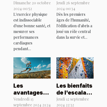
ceinture
de
Dimanche 20 octobre
Jeudi 26 septembre
2024 00:52
2024 00:34
cardiaque
construction
L'exercice physique
Dès les premiers
adaptée à
d'abris en
est indissociable
âges de l'humanité,
votre sport
milieu
d'une bonne santé, et
l'édification d'abris a
naturel
mesurer ses
joué un rôle central
performances
dans la survie et...
cardiaques
pendant...
Les
Les bienfaits
avantages
de l'escalade
du triathlon
indoor sur la
Vendredi 13
Jeudi 12 septembre
septembre 2024 21:24
2024 22:32
pour la santé
santé et le