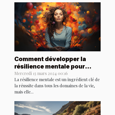
Comment développer la
résilience mentale pour
exceller dans le sport
Mercredi 13 mars 2024 00:16
La résilience mentale est un ingrédient clé de
la réussite dans tous les domaines de la vie,
mais elle...