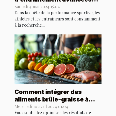
pour maximiser la
Samedi 4 mai 2024 15:04
Dans la quête de la performance sportive, les
performance sportive
athlètes et les entraîneurs sont constamment
à la recherche...
Comment intégrer des
aliments brûle-graisse à
votre routine d'entraînement
Mercredi 10 avril 2024 01:04
Vous souhaitez optimiser les résultats de
quotidienne