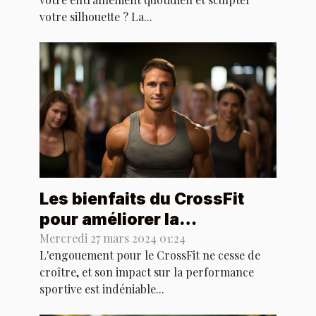
votre silhouette ? La...
Les bienfaits du CrossFit
pour améliorer la
performance dans les
Mercredi 27 mars 2024 01:24
L'engouement pour le CrossFit ne cesse de
sports collectifs
croître, et son impact sur la performance
sportive est indéniable...