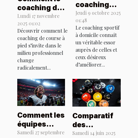
coaching
coaching de
sportif à
Jeudi 9 octobre 2025
course à pied
Lundi 17 novembre
01:48
domicile
2025 01:02
transforme-
Le coaching sportif
transforme-
Découvrir comment le
t-il le milieu
à domicile connaît
coaching de course à
t-il votre
un véritable essor
professionnel
pied s’invite dans le
quotidien ?
auprès de celles et
?
milieu professionnel
ceux désireux
change
d’améliorer...
radicalement...
Comment les
Comparatif
équipes
des
dominantes
Samedi 27 septembre
différents
Samedi 14 juin 2025