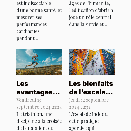
est indissociable
âges de l'humanité,
votre sport
milieu
d'une bonne santé, et
l'édification d'abris a
naturel
mesurer ses
joué un rôle central
performances
dans la survie et...
cardiaques
pendant...
Les
Les bienfaits
avantages
de l'escalade
du triathlon
indoor sur la
Vendredi 13
Jeudi 12 septembre
septembre 2024 21:24
2024 22:32
pour la santé
santé et le
Le triathlon, une
L'escalade indoor,
mentale et
bien-être
discipline à la croisée
cette pratique
physique
de la natation, du
sportive qui