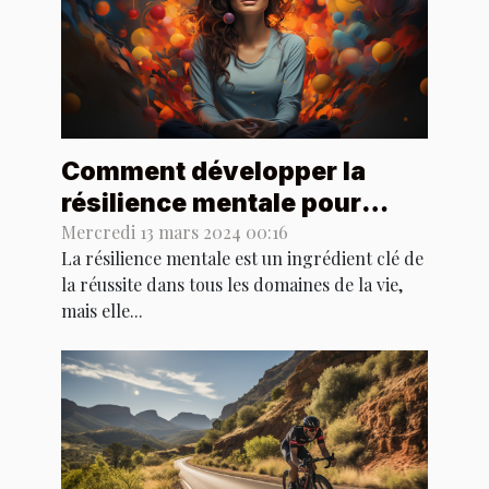
Comment développer la
résilience mentale pour
exceller dans le sport
Mercredi 13 mars 2024 00:16
La résilience mentale est un ingrédient clé de
la réussite dans tous les domaines de la vie,
mais elle...