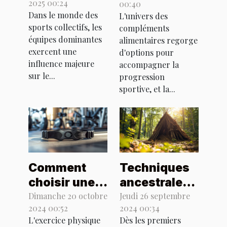
2025 00:24
00:40
influencent-
types de
Dans le monde des
L'univers des
elles les
whey pour
sports collectifs, les
compléments
stratégies en
optimiser
équipes dominantes
alimentaires regorge
sports
votre
exercent une
d'options pour
collectifs ?
influence majeure
entraînement
accompagner la
sur le...
progression
sportive, et la...
Comment
Techniques
choisir une
ancestrales
ceinture
de
Dimanche 20 octobre
Jeudi 26 septembre
2024 00:52
2024 00:34
cardiaque
construction
L'exercice physique
Dès les premiers
adaptée à
d'abris en