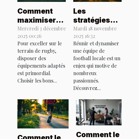
Comment
Les
maximiser
stratégies
votre
réussies
Mercredi 3 décembre
Mardi 18 novembre
2025 00:26
2025 16:32
performance
pour
Pour exceller sur le
Réunir et dynamiser
avec les
revitaliser
terrain de rugby,
une équipe de
bons
une équipe
disposer des
football locale est un
équipements
de football
équipements adaptés
enjeu qui motive de
de rugby ?
est primordial.
locale
nombreux
Choisir les bons...
passionnés.
Découvrez...
Comment le
Comment le