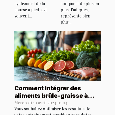
cyclisme et de la
conquiert de plus en
course à pied, est
plus d'adeptes,
souvent...
représente bien
plus...
Comment intégrer des
aliments brûle-graisse à
votre routine d'entraînement
Mercredi 10 avril 2024 01:04
Vous souhaitez optimiser les résultats de
quotidienne
votre entraînement quotidien et sculpter