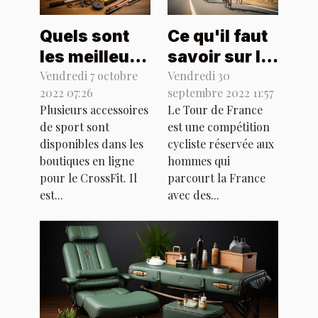
Quels sont
Ce qu'il faut
les meilleurs
savoir sur la
accessoires
tour de
Vendredi 7 octobre
Vendredi 30
2022 07:26
septembre 2022 11:57
sportifs pour
France
Plusieurs accessoires
Le Tour de France
le CrossFit ?
de sport sont
est une compétition
disponibles dans les
cycliste réservée aux
boutiques en ligne
hommes qui
pour le CrossFit. Il
parcourt la France
est...
avec des...