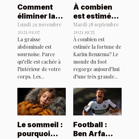
Comment
À combien
éliminer la
est estimée
graisse
la fortune de
Lundi 29 novembre
Mardi 28 septembre
2021 01:07
2021 19:35
abdominale
Karim
La graisse
À combien est
?
Benzema?
abdominale est
estimée la fortune de
sournoise. Parce
Karim Benzema? Le
qu’elle est cachée à
monde du foot
l’intérieur de votre
regorge aujourd’hui
corps. Les...
d’une très grande...
Le sommeil :
Football :
pourquoi
Ben Arfa