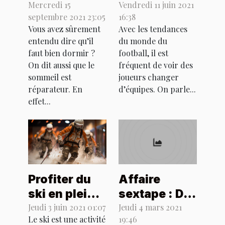
est-il si
convoité par
Mercredi 15
Vendredi 11 juin 2021
septembre 2021 23:05
16:38
important
Lille
Vous avez sûrement
Avec les tendances
pour
entendu dire qu’il
du monde du
l’humain ?
faut bien dormir ?
football, il est
On dit aussi que le
fréquent de voir des
sommeil est
joueurs changer
réparateur. En
d’équipes. On parle...
effet...
Profiter du
Affaire
ski en pleine
sextape : De
été grâce au
quoi Karim
Jeudi 3 juin 2021 01:07
Jeudi 4 mars 2021
Le ski est une activité
19:46
ski indoor
Benzema