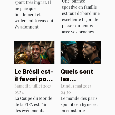
Une journée
sport très ingrat. Il
famille ?
alimentaires
sportive en famille
ne paie que
en
est tout d’abord une
timidement et
excellente façon de
musculature
seulement à ceux qui
passer du temps
?
s’y adonnent...
avec vos proches...
Le Brésil est-
Quels sont
il favori pour
les
la Coupe du
avantages
Samedi 1 juillet 2023
Lundi 1 mai 2023
03:54
04:30
Monde Qatar
de choisir
La Coupe du Monde
Le monde des paris
2022 ?
1xbet
de la FIFA est l’un
sportifs en ligne est
Sénégal pour
des événements
en constante