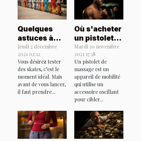
Quelques
Où s'acheter
astuces à
un pistolet
suivre pour
de massage
Jeudi 2 décembre
Mardi 30 novembre
2021 02:12
2021 17:38
le choix d'un
Hypervolt ?
Vous désirez tester
Un pistolet de
skateboard
des skates, c’est le
massage est un
moment idéal. Mais
appareil de mobilité
avant de vous lancer,
qui utilise un
il faut prendre...
accessoire oscillant
pour cibler...