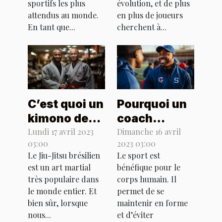
vos paris
sportifs les plus
évolution, et de plus
attendus au monde.
sportifs en
en plus de joueurs
En tant que...
cherchent à...
ligne ?
C’est quoi un
Pourquoi un
kimono de
coach
JJB ?
sportif est-il
Lundi 17 avril 2023
Dimanche 16 avril
03:00
2023 03:00
important ?
Le Jiu-Jitsu brésilien
Le sport est
est un art martial
bénéfique pour le
très populaire dans
corps humain. Il
le monde entier. Et
permet de se
bien sûr, lorsque
maintenir en forme
nous...
et d’éviter