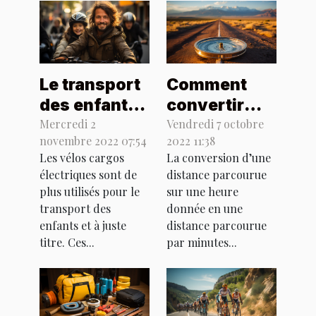
Le transport
Comment
des enfants
convertir
à vélo cargo
une distance
Mercredi 2
Vendredi 7 octobre
novembre 2022 07:54
2022 11:38
électrique
de
Les vélos cargos
La conversion d’une
kilomètres
électriques sont de
distance parcourue
par heure en
plus utilisés pour le
sur une heure
minutes par
transport des
donnée en une
enfants et à juste
kilomètre ?
distance parcourue
titre. Ces...
par minutes...