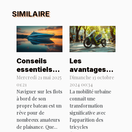
SIMILAIRE
Conseils
Les
essentiels
avantages
pour l'achat
des tricycles
Mercredi 21 mai 2025
Dimanche 13 octobre
01:21
2024 00:34
d'un bateau
électriques
Naviguer sur les flots
La mobilité urbaine
de plaisance
adultes
à bord de son
connaît une
neuf ou
fabriqués
propre bateau est un
transformation
usagé
localement
rêve pour de
significative avec
nombreux amateurs
l'apparition des
de plaisance. Que...
tricycles