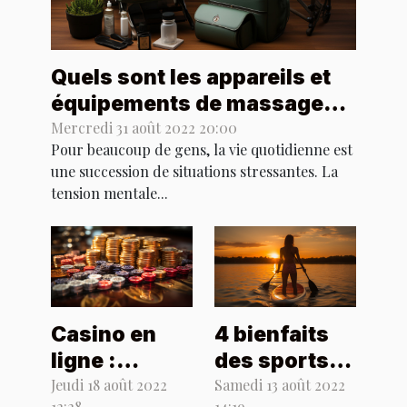
Quels sont les appareils et
équipements de massage
indispensables ?
Mercredi 31 août 2022 20:00
Pour beaucoup de gens, la vie quotidienne est
une succession de situations stressantes. La
tension mentale...
Casino en
4 bienfaits
ligne :
des sports
comment
nautiques
Jeudi 18 août 2022
Samedi 13 août 2022
12:28
14:19