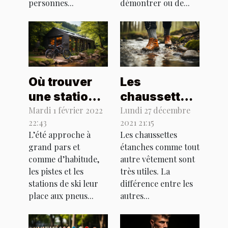
personnes...
démontrer ou de...
Où trouver
Les
une station
chaussettes
vélo VTT en
étanches :
Mardi 1 février 2022
Lundi 27 décembre
22:43
2021 21:15
France
quels en
L’été approche à
Les chaussettes
sont les
grand pars et
étanches comme tout
avantages ?
comme d’habitude,
autre vêtement sont
les pistes et les
très utiles. La
stations de ski leur
différence entre les
place aux pneus...
autres...