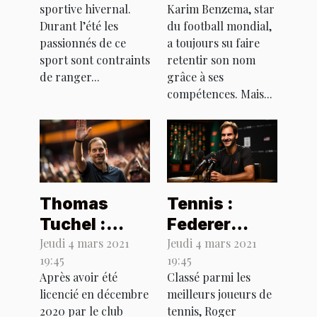
sportive hivernal.
Karim Benzema, star
est-il
Durant l’été les
du football mondial,
vraiment
passionnés de ce
a toujours su faire
accusé ?
sport sont contraints
retentir son nom
de ranger...
grâce à ses
compétences. Mais...
Thomas
Tennis :
Tuchel :
Federer
Chelsea
revient dans
Jeudi 4 mars 2021
Jeudi 4 mars 2021
19:45
19:45
ouvre ses
le tournoi de
Après avoir été
Classé parmi les
portes au
Doha après 1
licencié en décembre
meilleurs joueurs de
coach
an d’absence
2020 par le club
tennis, Roger