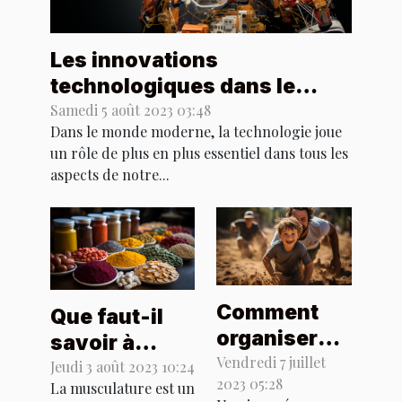
Les innovations
technologiques dans le
domaine du sport
Samedi 5 août 2023 03:48
Dans le monde moderne, la technologie joue
un rôle de plus en plus essentiel dans tous les
aspects de notre...
Comment
Que faut-il
organiser
savoir à
une journée
Vendredi 7 juillet
propos des
Jeudi 3 août 2023 10:24
2023 05:28
sportive en
La musculature est un
compléments