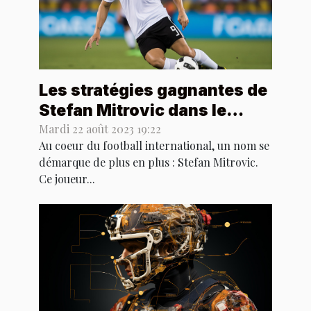
Les stratégies gagnantes de
Stefan Mitrovic dans le
football international
Mardi 22 août 2023 19:22
Au coeur du football international, un nom se
démarque de plus en plus : Stefan Mitrovic.
Ce joueur...