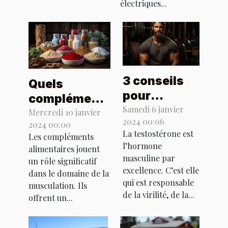
électriques...
3 conseils
Quels
pour
compléments
booster sa
Samedi 6 janvier
alimentaires
Mercredi 10 janvier
2024 00:06
testostérone
2024 00:00
utiliser pour
La testostérone est
Les compléments
prendre du
l’hormone
alimentaires jouent
muscle ?
masculine par
un rôle significatif
excellence. C’est elle
dans le domaine de la
qui est responsable
musculation. Ils
de la virilité, de la...
offrent un...