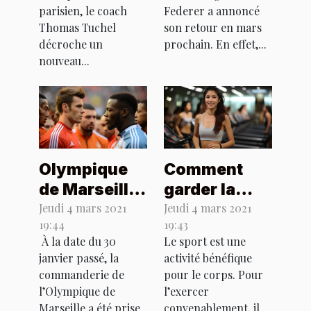
allemand
parisien, le coach
Federer a annoncé
Thomas Tuchel
son retour en mars
décroche un
prochain. En effet,...
nouveau...
Olympique
Comment
de Marseille
garder la
: échange
forme
Jeudi 4 mars 2021
Jeudi 4 mars 2021
19:44
19:43
acerbe entre
pendant le
À la date du 30
Le sport est une
joueurs et
confinement
janvier passé, la
activité bénéfique
supporters
?
commanderie de
pour le corps. Pour
l’Olympique de
l’exercer
Marseille a été prise
convenablement, il