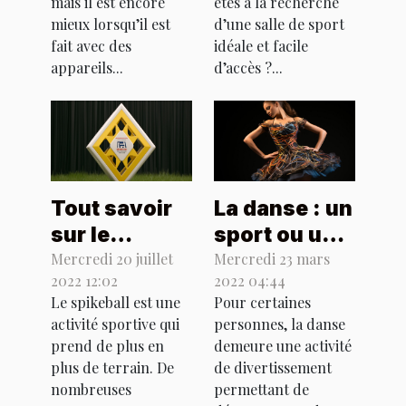
mais il est encore
êtes à la recherche
sport de
mieux lorsqu’il est
d’une salle de sport
fait avec des
Montpellier ?
idéale et facile
appareils...
d’accès ?...
Tout savoir
La danse : un
sur le
sport ou un
spikeball
art ?
Mercredi 20 juillet
Mercredi 23 mars
2022 12:02
2022 04:44
Le spikeball est une
Pour certaines
activité sportive qui
personnes, la danse
prend de plus en
demeure une activité
plus de terrain. De
de divertissement
nombreuses
permettant de