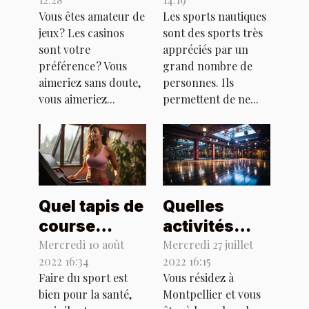
reconnaître
sur la santé
Vous êtes amateur de
Les sports nautiques
le meilleur ?
jeux ? Les casinos
sont des sports très
sont votre
appréciés par un
préférence ? Vous
grand nombre de
aimeriez sans doute,
personnes. Ils
vous aimeriez...
permettent de ne...
Quel tapis de
Quelles
course
activités
choisir pour
sportives
Mercredi 10 août
Mercredi 27 juillet
2022 16:34
2022 16:15
ses activités
pratiquées
Faire du sport est
Vous résidez à
quotidiennes
dans une
bien pour la santé,
Montpellier et vous
?
salle de