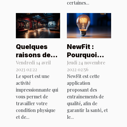
certaines...
Quelques
NewFit :
raisons de
Pourquoi
faire du
l'utiliser ?
Vendredi 14 avril
Jeudi 24 novembre
2023 02:22
2022 02:56
sport dans
Le sport est une
NewFit est cette
une salle de
activité
application
sport
impressionnante qui
proposant des
spécialisée
vous permet de
entraînements de
travailler votre
qualité, afin de
condition physique
garantir la santé, et
et de...
le...