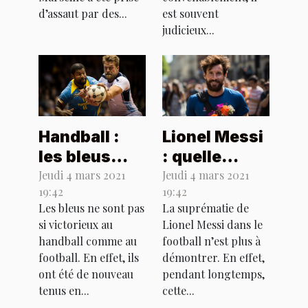
d’assaut par des...
est souvent
judicieux...
Handball :
Lionel Messi
les bleus
: quelle
perdent
perspective
Jeudi 4 mars 2021
Jeudi 4 mars 2021
19:42
19:42
contre la
pour son
Les bleus ne sont pas
La suprématie de
Suède
club catalan
si victorieux au
Lionel Messi dans le
?
handball comme au
football n’est plus à
football. En effet, ils
démontrer. En effet,
ont été de nouveau
pendant longtemps,
tenus en...
cette...