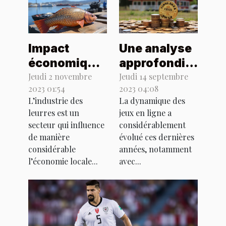
Impact
Une analyse
économique
approfondie
de l'industrie
de l'offre de
Jeudi 2 novembre
Jeudi 14 septembre
2023 01:54
2023 04:08
des leurres
multi-bonus
L’industrie des
La dynamique des
sur
de 300%
leurres est un
jeux en ligne a
l'économie
dans les jeux
secteur qui influence
considérablement
locale
en ligne
de manière
évolué ces dernières
considérable
années, notamment
l’économie locale...
avec...